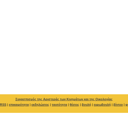
Συνασπισμός της Αριστεράς των Κινημάτων και της Οικολογίας
RSS
|
επικαιρότητα
|
εκδηλώσεις
|
ταυτότητα
|
θέσεις
|
βουλή
|
ευρωβουλή
|
βίντεο
|
φ