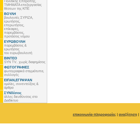
Πολιτικής Επιτροπής,
ΤΜΗΜΑΤΑ επεξεργασίας
θέσεων της ΚΠΕ
ΒΟΥΛΗ
βουλευτές ΣΥΡΙΖΑ,
ερωτήσεις,
επερωτήσεις,
επίκαιρες,
παρεμβάσεις,
προτάσεις νόμου
ΕΥΡΩΒΟΥΛΗ
παρεμβάσεις &
ερωτήσεις
του ευρωβουλευτή
ΒΙΝΤΕΟ
SYN TV.. χωρίς διαφημίσεις
ΦΩΤΟΓΡΑΦΙΕΣ
φωτογραφικά στιγμιότυπα,
συλλογές
ΕΙΠΑΝ,ΕΓΡΑΨΑΝ
ομιλίες, συνεντεύξεις &
άρθρα
ΣΥΝδέσεις
άλλες διευθύνσεις στο
Διαδίκτυο
επικοινωνία-πληροφορίες
|
αναζήτηση
|