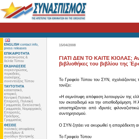
ENGLISH
contact info,
15/04/2008
press releases
ΕΠΙΚΑΙΡΟΤΗΤΑ
ανακοινώσεις &
ΓΙΑΤΙ ΔΕΝ ΤΟ ΚΑΙΤΕ ΚΙΟΛΑΣ; Α
δελτία Τύπου
βιβλιοθήκες του βιβλίου της Έ
ΕΚΔΗΛΩΣΕΙΣ
συγκεντρώσεις,
περιοδείες,
συσκέψεις,
Το Γραφείο Τύπου του ΣΥΝ, σχολιάζοντας 
συνεντεύξεις Τύπου
τονίζει:
ΤΑΥΤΟΤΗΤΑ
καταστατικό,
ιστορικό,
«Η σεμνότυφη απόφαση λειτουργών της ελλη
Κεντρική Πολιτική
Επιτροπή, Πολιτική
τον σκοταδισμό και την οπισθοδρόμηση. Η λ
Γραμματεία, Εκτελεστική
υποστηρίζονται από ιδρυτές φιλοναζιστι
Γραμματεία, Νομαρχιακές
Επιτροπές,
συντηρητισμού.
Πρόεδρος,
Γραμματέας
Ο ΣΥΝ ζητάει να ακυρωθεί η απαράδεκτη αυ
ΘΕΣΕΙΣ
πολιτικές αποφάσεις
συνεδρίων &
συνόδων Κεντρικής
To Γραφείο Τύπου