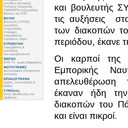
συνόδων Κεντρικής
και βουλευτής ΣΥ
Πολιτικής Επιτροπής,
ΤΜΗΜΑΤΑ επεξεργασίας
θέσεων της ΚΠΕ
τις αυξήσεις στ
ΒΟΥΛΗ
βουλευτές ΣΥΡΙΖΑ,
ερωτήσεις,
των διακοπών το
επερωτήσεις,
επίκαιρες,
παρεμβάσεις,
περιόδου, έκανε 
προτάσεις νόμου
ΕΥΡΩΒΟΥΛΗ
παρεμβάσεις &
ερωτήσεις
του ευρωβουλευτή
Οι καρποί της
ΒΙΝΤΕΟ
SYN TV.. χωρίς διαφημίσεις
Εμπορικής Ναυ
ΦΩΤΟΓΡΑΦΙΕΣ
φωτογραφικά στιγμιότυπα,
συλλογές
απελευθέρωση 
ΕΙΠΑΝ,ΕΓΡΑΨΑΝ
ομιλίες, συνεντεύξεις &
άρθρα
έκαναν ήδη την
ΣΥΝδέσεις
άλλες διευθύνσεις στο
Διαδίκτυο
διακοπών του Πά
και είναι πικροί.