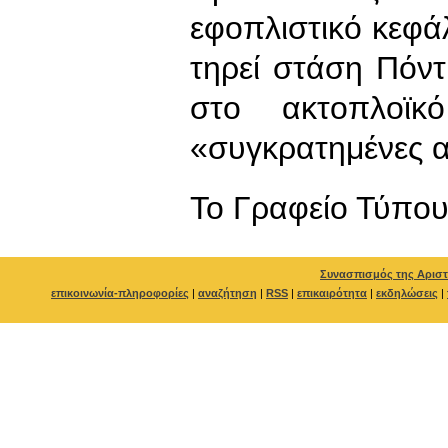
εφοπλιστικό κεφά
τηρεί στάση Πόν
στο ακτοπλοϊκό
«συγκρατημένες α
To Γραφείο Τύπο
Συνασπισμός της Αριστ
επικοινωνία-πληροφορίες
|
αναζήτηση
|
RSS
|
επικαιρότητα
|
εκδηλώσεις
|