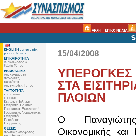
ΑΡΧΗ
ΕΠΙΚΟΙΝΩΝΙΑ
S
ENGLISH
contact info,
15/04/2008
press releases
ΕΠΙΚΑΙΡΟΤΗΤΑ
ανακοινώσεις &
δελτία Τύπου
ΥΠΕΡΟΓΚΕΣ 
ΕΚΔΗΛΩΣΕΙΣ
συγκεντρώσεις,
περιοδείες,
ΣΤΑ ΕΙΣΙΤΗΡ
συσκέψεις,
συνεντεύξεις Τύπου
ΤΑΥΤΟΤΗΤΑ
ΠΛΟΙΩΝ
καταστατικό,
ιστορικό,
Κεντρική Πολιτική
Επιτροπή, Πολιτική
Γραμματεία, Εκτελεστική
Γραμματεία, Νομαρχιακές
Επιτροπές,
Ο Παναγιώτη
Πρόεδρος,
Γραμματέας
Οικονομικής και
ΘΕΣΕΙΣ
πολιτικές αποφάσεις
συνεδρίων &