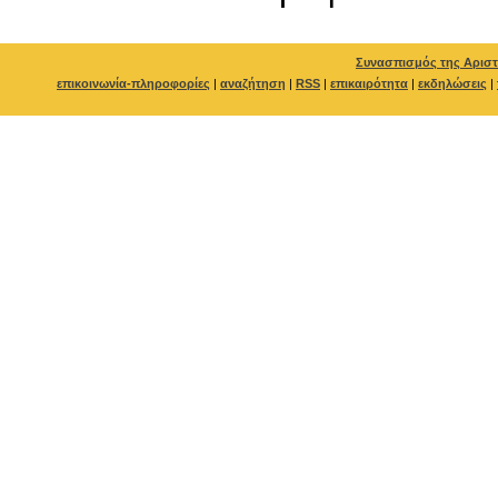
Συνασπισμός της Αριστ
επικοινωνία-πληροφορίες
|
αναζήτηση
|
RSS
|
επικαιρότητα
|
εκδηλώσεις
|