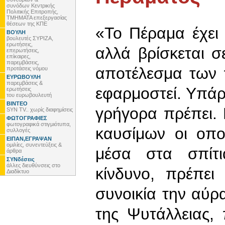
συνόδων Κεντρικής
Πολιτικής Επιτροπής,
ΤΜΗΜΑΤΑ επεξεργασίας
θέσεων της ΚΠΕ
«Το Πέραμα έχει
ΒΟΥΛΗ
βουλευτές ΣΥΡΙΖΑ,
ερωτήσεις,
αλλά βρίσκεται 
επερωτήσεις,
επίκαιρες,
παρεμβάσεις,
αποτέλεσμα των 
προτάσεις νόμου
ΕΥΡΩΒΟΥΛΗ
παρεμβάσεις &
εφαρμοστεί. Υπάρ
ερωτήσεις
του ευρωβουλευτή
ΒΙΝΤΕΟ
γρήγορα πρέπει. 
SYN TV.. χωρίς διαφημίσεις
ΦΩΤΟΓΡΑΦΙΕΣ
φωτογραφικά στιγμιότυπα,
καυσίμων οι οπο
συλλογές
ΕΙΠΑΝ,ΕΓΡΑΨΑΝ
ομιλίες, συνεντεύξεις &
μέσα στα σπίτι
άρθρα
ΣΥΝδέσεις
άλλες διευθύνσεις στο
κίνδυνο, πρέπει
Διαδίκτυο
συνοικία την αύρα
της Ψυτάλλειας,