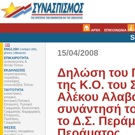
ΑΡΧΗ
ΕΠΙΚΟΙΝΩΝΙΑ
S
ENGLISH
contact info,
15/04/2008
press releases
ΕΠΙΚΑΙΡΟΤΗΤΑ
ανακοινώσεις &
δελτία Τύπου
Δηλώση του 
ΕΚΔΗΛΩΣΕΙΣ
συγκεντρώσεις,
περιοδείες,
της Κ.Ο. του 
συσκέψεις,
συνεντεύξεις Τύπου
ΤΑΥΤΟΤΗΤΑ
Αλέκου Αλαβά
καταστατικό,
ιστορικό,
Κεντρική Πολιτική
συνάντησή το
Επιτροπή, Πολιτική
Γραμματεία, Εκτελεστική
Γραμματεία, Νομαρχιακές
Επιτροπές,
το Δ.Σ. Περά
Πρόεδρος,
Γραμματέας
ΘΕΣΕΙΣ
Περάματος
πολιτικές αποφάσεις
συνεδρίων &