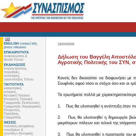
ENGLISH
contact info,
16/04/2008
press releases
ΕΠΙΚΑΙΡΟΤΗΤΑ
ανακοινώσεις &
Δήλωση του Βαγγέλη Αποστόλου,
δελτία Τύπου
Αγροτικής Πολιτικής του ΣΥΝ, σ
ΕΚΔΗΛΩΣΕΙΣ
συγκεντρώσεις,
περιοδείες,
συσκέψεις,
Κανείς δεν δικαιούται να διαφωνήσει με 
συνεντεύξεις Τύπου
Σουφλιάς αφού τόσο οι στόχοι όσο και οι τ
ΤΑΥΤΟΤΗΤΑ
καταστατικό,
ιστορικό,
Τα ερωτήματα πολλά με χαρακτηριστικότερ
Κεντρική Πολιτική
Επιτροπή, Πολιτική
Γραμματεία, Εκτελεστική
1. Πως θα υλοποιηθεί η ανάπτυξη όταν παρ
Γραμματεία, Νομαρχιακές
Επιτροπές,
Πρόεδρος,
2. Πως θα υλοποιηθεί η δημιουργία βιώσι
Γραμματέας
ΘΕΣΕΙΣ
μικρότερων πόλεων και τελικά της ισόρροπη
πολιτικές αποφάσεις
συνεδρίων &
συνόδων Κεντρικής
3. Πως θα υλοποιηθεί η προστασία του φυ