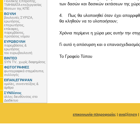
Πολιτικής Επιτροπής,
των δασών και δασικών εκτάσεων της χώρας 
ΤΜΗΜΑΤΑ επεξεργασίας
θέσεων της ΚΠΕ
ΒΟΥΛΗ
4. Πως θα υλοποιηθεί όταν έχει απορριφθε
βουλευτές ΣΥΡΙΖΑ,
θα κληθούν να το υλοποιήσουν;
ερωτήσεις,
επερωτήσεις,
επίκαιρες,
παρεμβάσεις,
Χρόνια περίμενε η χώρα μας αυτήν την στιγ
προτάσεις νόμου
ΕΥΡΩΒΟΥΛΗ
Γι αυτό η απόσυρση και ο επανασχεδιασμός
παρεμβάσεις &
ερωτήσεις
του ευρωβουλευτή
To Γραφείο Τύπου
ΒΙΝΤΕΟ
SYN TV.. χωρίς διαφημίσεις
ΦΩΤΟΓΡΑΦΙΕΣ
φωτογραφικά στιγμιότυπα,
συλλογές
ΕΙΠΑΝ,ΕΓΡΑΨΑΝ
ομιλίες, συνεντεύξεις &
άρθρα
ΣΥΝδέσεις
άλλες διευθύνσεις στο
Διαδίκτυο
επικοινωνία-πληροφορίες
|
αναζήτηση
|