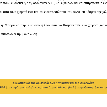
που μεθοδεύει η Κτηματολόγιον Α.Ε., και εξακολουθεί να επιτρέπεται η εκ
ί από τους χωροτάκτες και τους εκπροσώπους του τεχνικού κόσμου της χώρ
μή. Μπορεί να περιμένει ακόμη λίγο ώστε να θεσμοθετηθεί ένα χωροταξικό 
 αποτελούν την μόνη λύση.
Συνασπισμός της Αριστεράς των Κινημάτων και της Οικολογίας
RSS
|
επικαιρότητα
|
εκδηλώσεις
|
ταυτότητα
|
θέσεις
|
βουλή
|
ευρωβουλή
|
βίντεο
|
φ