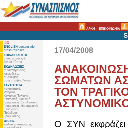
ΑΡΧΗ
ΕΠΙΚΟΙΝΩΝΙΑ
S
ENGLISH
contact info,
17/04/2008
press releases
ΕΠΙΚΑΙΡΟΤΗΤΑ
ανακοινώσεις &
δελτία Τύπου
ΑΝΑΚΟΙΝΩΣΗ
ΕΚΔΗΛΩΣΕΙΣ
συγκεντρώσεις,
περιοδείες,
ΣΩΜΑΤΩΝ ΑΣ
συσκέψεις,
συνεντεύξεις Τύπου
ΤΑΥΤΟΤΗΤΑ
ΤΟΝ ΤΡΑΓΙΚ
καταστατικό,
ιστορικό,
Κεντρική Πολιτική
ΑΣΤΥΝΟΜΙΚ
Επιτροπή, Πολιτική
Γραμματεία, Εκτελεστική
Γραμματεία, Νομαρχιακές
Επιτροπές,
Πρόεδρος,
Γραμματέας
O ΣΥΝ εκφράζει 
ΘΕΣΕΙΣ
πολιτικές αποφάσεις
συνεδρίων &