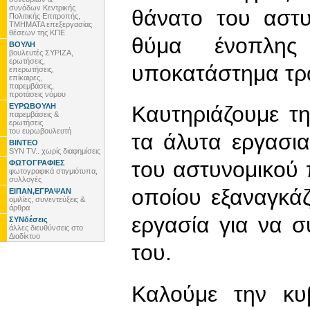
συνόδων Κεντρικής
θάνατο του αστυ
Πολιτικής Επιτροπής,
ΤΜΗΜΑΤΑ επεξεργασίας
θέσεων της ΚΠΕ
θύμα ένοπλης
ΒΟΥΛΗ
βουλευτές ΣΥΡΙΖΑ,
ερωτήσεις,
υποκατάστημα τρ
επερωτήσεις,
επίκαιρες,
παρεμβάσεις,
προτάσεις νόμου
ΕΥΡΩΒΟΥΛΗ
Καυτηριάζουμε τη
παρεμβάσεις &
ερωτήσεις
του ευρωβουλευτή
τα άλυτα εργασι
ΒΙΝΤΕΟ
SYN TV.. χωρίς διαφημίσεις
του αστυνομικού
ΦΩΤΟΓΡΑΦΙΕΣ
φωτογραφικά στιγμιότυπα,
συλλογές
οποίου εξαναγκάζ
ΕΙΠΑΝ,ΕΓΡΑΨΑΝ
ομιλίες, συνεντεύξεις &
άρθρα
εργασία για να 
ΣΥΝδέσεις
άλλες διευθύνσεις στο
Διαδίκτυο
του.
Καλούμε την κυ