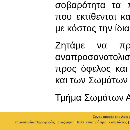
σοβαρότητα τα 
που εκτίθενται κ
με κόστος την ίδια
Ζητάμε να προ
αναπροσανατολι
προς όφελος και
και των Σωμάτων 
Τμήμα Σωμάτων Α
Συνασπισμός της Αριστ
επικοινωνία-πληροφορίες
|
αναζήτηση
|
RSS
|
επικαιρότητα
|
εκδηλώσεις
|