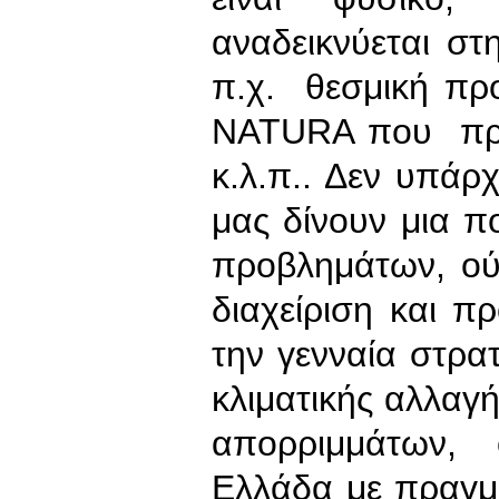
αναδεικνύεται σ
π.χ. θεσμική προ
ΝΑΤURΑ που πρέπ
κ.λ.π.. Δεν υπάρ
μας δίνουν μια π
προβλημάτων, ούτ
διαχείριση και 
την γενναία στρατ
κλιματικής αλλαγή
απορριμμάτων,
Ελλάδα με πραγμα