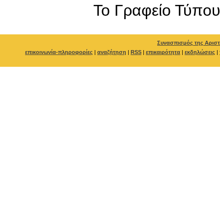
To Γραφείο Τύπο
Συνασπισμός της Αριστ
επικοινωνία-πληροφορίες
|
αναζήτηση
|
RSS
|
επικαιρότητα
|
εκδηλώσεις
|