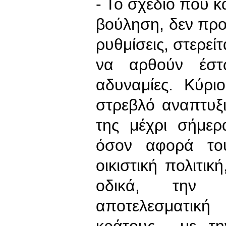
- Το σχέδιο που κ
βούληση, δεν προ
ρυθμίσεις, στερε
να αρθούν έστ
αδυναμίες. Κύρ
στρεβλό αναπτυξ
της μέχρι σήμερ
όσον αφορά το
οικιστική πολιτι
οδικά, την πε
αποτελεσματική 
κράτους με την