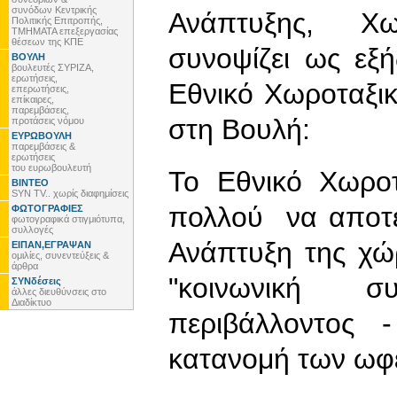
συνόδων Κεντρικής
Ανάπτυξης, Χω
Πολιτικής Επιτροπής,
ΤΜΗΜΑΤΑ επεξεργασίας
θέσεων της ΚΠΕ
συνοψίζει ως εξή
ΒΟΥΛΗ
βουλευτές ΣΥΡΙΖΑ,
ερωτήσεις,
Εθνικό Χωροταξικ
επερωτήσεις,
επίκαιρες,
παρεμβάσεις,
στη Βουλή:
προτάσεις νόμου
ΕΥΡΩΒΟΥΛΗ
παρεμβάσεις &
ερωτήσεις
του ευρωβουλευτή
Το Εθνικό Χωρο
ΒΙΝΤΕΟ
SYN TV.. χωρίς διαφημίσεις
πολλού να αποτελ
ΦΩΤΟΓΡΑΦΙΕΣ
φωτογραφικά στιγμιότυπα,
συλλογές
Ανάπτυξη της χώ
ΕΙΠΑΝ,ΕΓΡΑΨΑΝ
ομιλίες, συνεντεύξεις &
άρθρα
"κοινωνική σ
ΣΥΝδέσεις
άλλες διευθύνσεις στο
Διαδίκτυο
περιβάλλοντος 
κατανομή των ωφε