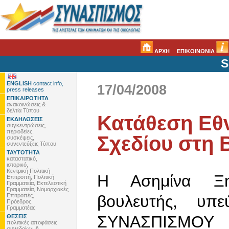
ΑΡΧΗ
ΕΠΙΚΟΙΝΩΝΙΑ
S
ENGLISH
contact info,
17/04/2008
press releases
ΕΠΙΚΑΙΡΟΤΗΤΑ
ανακοινώσεις &
δελτία Τύπου
Κατάθεση Εθ
ΕΚΔΗΛΩΣΕΙΣ
συγκεντρώσεις,
περιοδείες,
Σχεδίου στη 
συσκέψεις,
συνεντεύξεις Τύπου
ΤΑΥΤΟΤΗΤΑ
καταστατικό,
ιστορικό,
Κεντρική Πολιτική
Η Ασημίνα Ξηρ
Επιτροπή, Πολιτική
Γραμματεία, Εκτελεστική
Γραμματεία, Νομαρχιακές
Επιτροπές,
βουλευτής, υ
Πρόεδρος,
Γραμματέας
ΣΥΝΑΣΠΙΣΜΟΥ γι
ΘΕΣΕΙΣ
πολιτικές αποφάσεις
συνεδρίων &