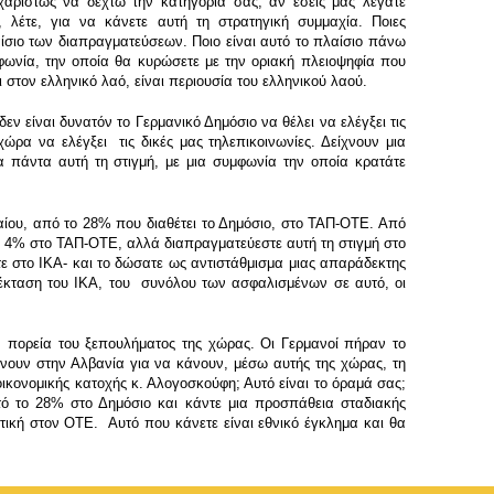
χαρίστως να δεχτώ την κατηγορία σας, αν εσείς μας λέγατε
 λέτε, για να κάνετε αυτή τη στρατηγική συμμαχία. Ποιες
ίσιο των διαπραγματεύσεων. Ποιο είναι αυτό το πλαίσιο πάνω
μφωνία, την οποία θα κυρώσετε με την οριακή πλειοψηφία που
 στον ελληνικό λαό, είναι περιουσία του ελληνικού λαού.
ν είναι δυνατόν το Γερμανικό Δημόσιο να θέλει να ελέγξει τις
χώρα να ελέγξει τις δικές μας τηλεπικοινωνίες. Δείχνουν μια
τα πάντα αυτή τη στιγμή, με μια συμφωνία την οποία κρατάτε
ίου, από το 28% που διαθέτει το Δημόσιο, στο ΤΑΠ-ΟΤΕ. Από
το 4% στο ΤΑΠ-ΟΤΕ, αλλά διαπραγματεύεστε αυτή τη στιγμή στο
τε στο ΙΚΑ- και το δώσατε ως αντιστάθμισμα μιας απαράδεκτης
πέκταση του ΙΚΑ, του συνόλου των ασφαλισμένων σε αυτό, οι
ν πορεία του ξεπουλήματος της χώρας. Οι Γερμανοί πήραν το
νουν στην Αλβανία για να κάνουν, μέσω αυτής της χώρας, τη
κονομικής κατοχής κ. Αλογοσκούφη; Αυτό είναι το όραμά σας;
τό το 28% στο Δημόσιο και κάντε μια προσπάθεια σταδιακής
κή στον ΟΤΕ. Αυτό που κάνετε είναι εθνικό έγκλημα και θα