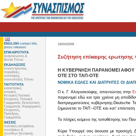
ENGLISH
contact info,
18/04/2008
press releases
ΕΠΙΚΑΙΡΟΤΗΤΑ
ανακοινώσεις &
Συζήτηση επίκαιρης ερωτησης
δελτία Τύπου
ΕΚΔΗΛΩΣΕΙΣ
συγκεντρώσεις,
Η ΚΥΒΕΡΝΗΣΗ ΠΑΡΑΝΟΜΕΙ ΑΦΟΥ ΕΔ
περιοδείες,
ΟΤΕ ΣΤΟ ΤΑΠ-ΟΤΕ
συσκέψεις,
συνεντεύξεις Τύπου
ΝΟΜΙΚΑ ΕΩΛΕΣ ΚΑΙ ΔΙΑΤΡΗΤΕΣ ΟΙ ΔΙ
ΤΑΥΤΟΤΗΤΑ
καταστατικό,
Ο κ. Γ. Αλογοσκούφης, απαντώντας στην
Ε
ιστορικό,
Κεντρική Πολιτική
παρανομεί εδώ και τρία χρόνια μη αποδίδο
Επιτροπή, Πολιτική
διαπραγματεύσεις κυβέρνησης-Deutsche T
Γραμματεία, Εκτελεστική
Γραμματεία, Νομαρχιακές
ζημιώνεται το ΤΑΠ –ΟΤΕ και κατʼ επέκταση 
Επιτροπές,
Πρόεδρος,
Γραμματέας
Το πλήρες κείμενο της τοποθέτησης του Παν
ΘΕΣΕΙΣ
πολιτικές αποφάσεις
συνεδρίων &
Κύριε Υπουργέ σας άκουσα με προσοχή. Δε
συνόδων Κεντρικής