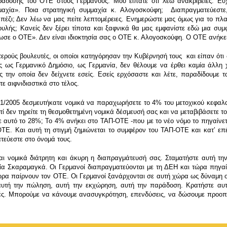
ράδοσης του ΟΤΕ στους Γερμανούς. Μου είπατε ότι λέω ανακρίβειες. Ευ
μμαχία». Ποια στρατηγική συμμαχία κ. Αλογοσκούφη; Διαπραγματεύεστε,
πέζι; Δεν λέω να μας πείτε λεπτομέρειες. Ενημερώστε μας όμως για το πλα
υλής; Κανείς δεν ξέρει τίποτα και ξαφνικά θα μας εμφανίστε εδώ μια συ
ειωσε ο ΟΤΕ». Δεν είναι ιδιοκτησία σας ο ΟΤΕ κ. Αλογοσκούφη. Ο ΟΤΕ ανήκει
ρούς βουλευτές, οι οποίοι κατηγόρησαν την Κυβέρνησή τους και είπαν ότι δε
είς ως Γερμανικό Δημόσιο, ως Γερμανία, δεν θέλουμε να έρθει καμία άλλη 
ές την οποία δεν δείχνετε εσείς. Εσείς ερχόσαστε και λέτε, παραδίδουμε 
ε αιφνιδιαστικά στο τέλος.
71/2005 δεσμευτήκατε νομικά να παραχωρήσετε το 4% του μετοχικού κεφαλα
τί δεν τηρείτε τη θεσμοθετημένη νομικά δέσμευσή σας και να μεταβιβάσετε 
τε αυτό το 28%; Το 4% ανήκει στο ΤΑΠ-ΟΤΕ -που με το νέο νόμο το πηγαίνε
ΟΤΕ. Και αυτή τη στιγμή ζημιώνεται το συμφέρον του ΤΑΠ-ΟΤΕ και κατʼ ε
τεύεστε στο όνομά τους.
αι νομικά διάτρητη και άκυρη η διαπραγμάτευσή σας. Σταματήστε αυτή τη
α Σκαραμαγκά. Οι Γερμανοί διαπραγματεύονται με τη ΔΕΗ και τώρα πηγαί
ρα παίρνουν τον ΟΤΕ. Οι Γερμανοί ξανάρχονται σε αυτή χώρα ως δύναμη οι
 αυτή την πώληση, αυτή την εκχώρηση, αυτή την παράδοση. Κρατήστε αυ
ς. Μπορούμε να κάνουμε ανασυγκρότηση, επενδύσεις, να δώσουμε προοπτι