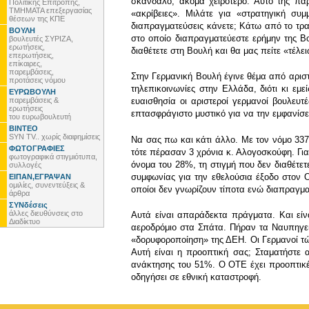
σκάνδαλο, ακόμα χειρότερο. Αυτό της πα
Πολιτικής Επιτροπής,
ΤΜΗΜΑΤΑ επεξεργασίας
«ακρίβειες». Μιλάτε για «στρατηγική συ
θέσεων της ΚΠΕ
διαπραγματεύσεις κάνετε; Κάτω από το τρα
ΒΟΥΛΗ
στο οποίο διαπραγματεύεστε ερήμην της Βο
βουλευτές ΣΥΡΙΖΑ,
ερωτήσεις,
διαθέτετε στη Βουλή και θα μας πείτε «τέλ
επερωτήσεις,
επίκαιρες,
παρεμβάσεις,
Στην Γερμανική Βουλή έγινε θέμα από αριστε
προτάσεις νόμου
τηλεπικοινωνίες στην Ελλάδα, διότι κι εμ
ΕΥΡΩΒΟΥΛΗ
παρεμβάσεις &
ευαισθησία οι αριστεροί γερμανοί βουλευτ
ερωτήσεις
επτασφράγιστο μυστικό για να την εμφανίσετ
του ευρωβουλευτή
ΒΙΝΤΕΟ
SYN TV.. χωρίς διαφημίσεις
Να σας πω και κάτι άλλο. Με τον νόμο 33
ΦΩΤΟΓΡΑΦΙΕΣ
τότε πέρασαν 3 χρόνια κ. Αλογοσκούφη. Για
φωτογραφικά στιγμιότυπα,
όνομα του 28%, τη στιγμή που δεν διαθέτε
συλλογές
συμφωνίας για την εθελούσια έξοδο στον 
ΕΙΠΑΝ,ΕΓΡΑΨΑΝ
ομιλίες, συνεντεύξεις &
οποίοι δεν γνωρίζουν τίποτα ενώ διαπραγμα
άρθρα
ΣΥΝδέσεις
άλλες διευθύνσεις στο
Αυτά είναι απαράδεκτα πράγματα. Και είν
Διαδίκτυο
αεροδρόμιο στα Σπάτα. Πήραν τα Ναυπηγεί
«δορυφοροποίηση» της ΔΕΗ. Οι Γερμανοί τώ
Αυτή είναι η προοπτική σας; Σταματήστε
ανάκτησης του 51%. Ο ΟΤΕ έχει προοπτικέ
οδηγήσει σε εθνική καταστροφή.