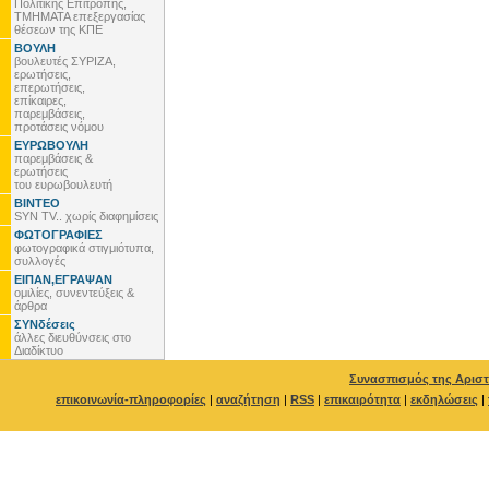
Πολιτικής Επιτροπής,
ΤΜΗΜΑΤΑ επεξεργασίας
θέσεων της ΚΠΕ
ΒΟΥΛΗ
βουλευτές ΣΥΡΙΖΑ,
ερωτήσεις,
επερωτήσεις,
επίκαιρες,
παρεμβάσεις,
προτάσεις νόμου
ΕΥΡΩΒΟΥΛΗ
παρεμβάσεις &
ερωτήσεις
του ευρωβουλευτή
ΒΙΝΤΕΟ
SYN TV.. χωρίς διαφημίσεις
ΦΩΤΟΓΡΑΦΙΕΣ
φωτογραφικά στιγμιότυπα,
συλλογές
ΕΙΠΑΝ,ΕΓΡΑΨΑΝ
ομιλίες, συνεντεύξεις &
άρθρα
ΣΥΝδέσεις
άλλες διευθύνσεις στο
Διαδίκτυο
Συνασπισμός της Αριστ
επικοινωνία-πληροφορίες
|
αναζήτηση
|
RSS
|
επικαιρότητα
|
εκδηλώσεις
|