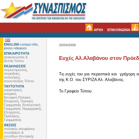
ΑΡΧΗ
ΕΠΙΚΟΙΝΩΝΙΑ
ENGLISH
contact info,
20/04/2008
press releases
ΕΠΙΚΑΙΡΟΤΗΤΑ
ανακοινώσεις &
Ευχές Αλ.Αλαβάνου στον Πρόε
δελτία Τύπου
ΕΚΔΗΛΩΣΕΙΣ
συγκεντρώσεις,
περιοδείες,
Τις ευχές του για περαστικά και γρήγορη
συσκέψεις,
της Κ.Ο. του ΣΥΡΙΖΑ Αλ. Αλαβάνος.
συνεντεύξεις Τύπου
ΤΑΥΤΟΤΗΤΑ
καταστατικό,
To Γραφείο Τύπου
ιστορικό,
Κεντρική Πολιτική
Επιτροπή, Πολιτική
Γραμματεία, Εκτελεστική
Γραμματεία, Νομαρχιακές
Επιτροπές,
Πρόεδρος,
Γραμματέας
ΘΕΣΕΙΣ
πολιτικές αποφάσεις
συνεδρίων &
συνόδων Κεντρικής