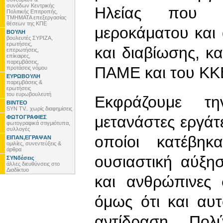
συνόδων Κεντρικής
Ηλείας που δ
Πολιτικής Επιτροπής,
ΤΜΗΜΑΤΑ επεξεργασίας
θέσεων της ΚΠΕ
μεροκάματου και
ΒΟΥΛΗ
βουλευτές ΣΥΡΙΖΑ,
ερωτήσεις,
και διαβίωσης, κ
επερωτήσεις,
επίκαιρες,
παρεμβάσεις,
ΠΑΜΕ και του ΚΚ
προτάσεις νόμου
ΕΥΡΩΒΟΥΛΗ
παρεμβάσεις &
ερωτήσεις
του ευρωβουλευτή
Εκφράζουμε τ
ΒΙΝΤΕΟ
SYN TV.. χωρίς διαφημίσεις
μετανάστες εργάτ
ΦΩΤΟΓΡΑΦΙΕΣ
φωτογραφικά στιγμιότυπα,
συλλογές
οποίοι κατέβηκ
ΕΙΠΑΝ,ΕΓΡΑΨΑΝ
ομιλίες, συνεντεύξεις &
άρθρα
ουσιαστική αύξη
ΣΥΝδέσεις
άλλες διευθύνσεις στο
Διαδίκτυο
και ανθρώπινες 
όμως ότι και αυ
αντίδραση. Πολ