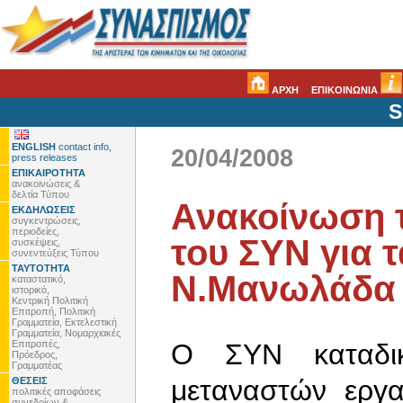
ΑΡΧΗ
ΕΠΙΚΟΙΝΩΝΙΑ
S
ENGLISH
contact info,
20/04/2008
press releases
ΕΠΙΚΑΙΡΟΤΗΤΑ
ανακοινώσεις &
δελτία Τύπου
Ανακοίνωση 
ΕΚΔΗΛΩΣΕΙΣ
συγκεντρώσεις,
περιοδείες,
του ΣΥΝ για 
συσκέψεις,
συνεντεύξεις Τύπου
ΤΑΥΤΟΤΗΤΑ
Ν.Μανωλάδα 
καταστατικό,
ιστορικό,
Κεντρική Πολιτική
Επιτροπή, Πολιτική
Γραμματεία, Εκτελεστική
Γραμματεία, Νομαρχιακές
Επιτροπές,
Ο ΣΥΝ καταδικά
Πρόεδρος,
Γραμματέας
μεταναστών εργ
ΘΕΣΕΙΣ
πολιτικές αποφάσεις
συνεδρίων &