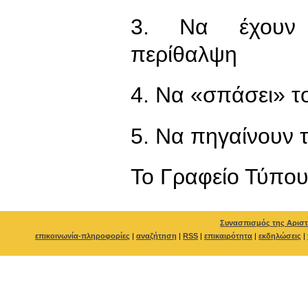
3. Να έχουν δ
περίθαλψη
4. Να «σπάσει» τ
5. Να πηγαίνουν τ
To Γραφείο Τύπο
Συνασπισμός της Αριστ
επικοινωνία-πληροφορίες
|
αναζήτηση
|
RSS
|
επικαιρότητα
|
εκδηλώσεις
|