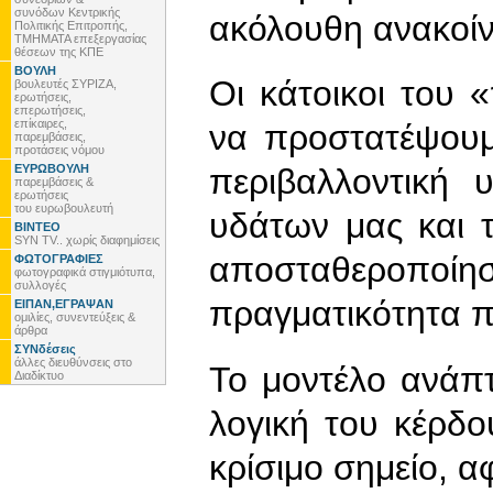
συνόδων Κεντρικής
ακόλουθη ανακοί
Πολιτικής Επιτροπής,
ΤΜΗΜΑΤΑ επεξεργασίας
θέσεων της ΚΠΕ
ΒΟΥΛΗ
Οι κάτοικοι του 
βουλευτές ΣΥΡΙΖΑ,
ερωτήσεις,
επερωτήσεις,
επίκαιρες,
να προστατέψουμ
παρεμβάσεις,
προτάσεις νόμου
ΕΥΡΩΒΟΥΛΗ
περιβαλλοντική
παρεμβάσεις &
ερωτήσεις
του ευρωβουλευτή
υδάτων μας και 
ΒΙΝΤΕΟ
SYN TV.. χωρίς διαφημίσεις
αποσταθεροπ
ΦΩΤΟΓΡΑΦΙΕΣ
φωτογραφικά στιγμιότυπα,
συλλογές
πραγματικότητα π
ΕΙΠΑΝ,ΕΓΡΑΨΑΝ
ομιλίες, συνεντεύξεις &
άρθρα
ΣΥΝδέσεις
άλλες διευθύνσεις στο
Το μοντέλο ανάπτ
Διαδίκτυο
λογική του κέρδο
κρίσιμο σημείο, α