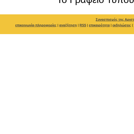
Συνασπισμός της Αριστ
επικοινωνία-πληροφορίες
|
αναζήτηση
|
RSS
|
επικαιρότητα
|
εκδηλώσεις
|