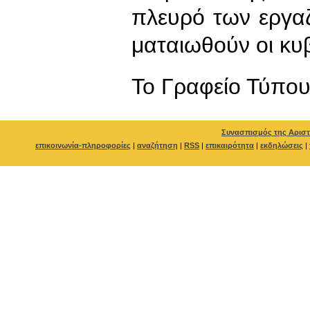
πλευρό των εργαζ
ματαιωθούν οι κυ
To Γραφείο Τύπο
Συνασπισμός της Αριστ
επικοινωνία-πληροφορίες
|
αναζήτηση
|
RSS
|
επικαιρότητα
|
εκδηλώσεις
|