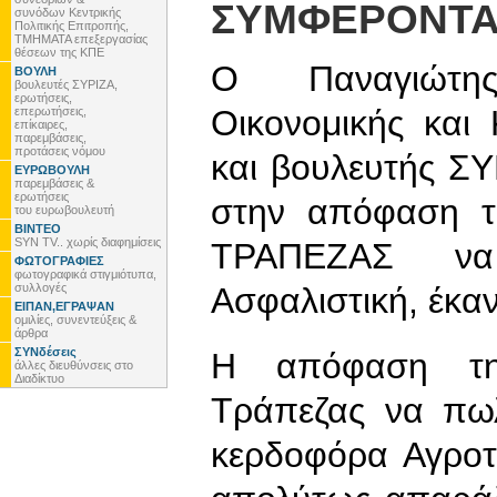
ΣΥΜΦΕΡΟΝΤ
συνόδων Κεντρικής
Πολιτικής Επιτροπής,
ΤΜΗΜΑΤΑ επεξεργασίας
θέσεων της ΚΠΕ
Ο Παναγιώτη
ΒΟΥΛΗ
βουλευτές ΣΥΡΙΖΑ,
ερωτήσεις,
Οικονομικής και
επερωτήσεις,
επίκαιρες,
παρεμβάσεις,
προτάσεις νόμου
και βουλευτής ΣΥ
ΕΥΡΩΒΟΥΛΗ
παρεμβάσεις &
ερωτήσεις
στην απόφαση τ
του ευρωβουλευτή
ΒΙΝΤΕΟ
SYN TV.. χωρίς διαφημίσεις
ΤΡΑΠΕΖΑΣ να
ΦΩΤΟΓΡΑΦΙΕΣ
φωτογραφικά στιγμιότυπα,
συλλογές
Ασφαλιστική, έκα
ΕΙΠΑΝ,ΕΓΡΑΨΑΝ
ομιλίες, συνεντεύξεις &
άρθρα
ΣΥΝδέσεις
Η απόφαση της
άλλες διευθύνσεις στο
Διαδίκτυο
Τράπεζας να πωλ
κερδοφόρα Αγροτι