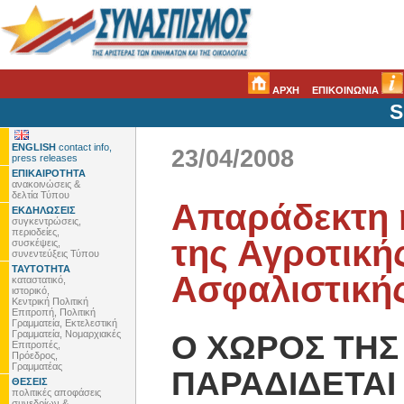
ΑΡΧΗ
ΕΠΙΚΟΙΝΩΝΙΑ
S
ENGLISH
contact info,
23/04/2008
press releases
ΕΠΙΚΑΙΡΟΤΗΤΑ
ανακοινώσεις &
δελτία Τύπου
Απαράδεκτη
ΕΚΔΗΛΩΣΕΙΣ
συγκεντρώσεις,
περιοδείες,
της Αγροτική
συσκέψεις,
συνεντεύξεις Τύπου
ΤΑΥΤΟΤΗΤΑ
Ασφαλιστική
καταστατικό,
ιστορικό,
Κεντρική Πολιτική
Επιτροπή, Πολιτική
Γραμματεία, Εκτελεστική
Γραμματεία, Νομαρχιακές
Ο ΧΩΡΟΣ ΤΗΣ
Επιτροπές,
Πρόεδρος,
Γραμματέας
ΠΑΡΑΔΙΔΕΤΑΙ
ΘΕΣΕΙΣ
πολιτικές αποφάσεις
συνεδρίων &