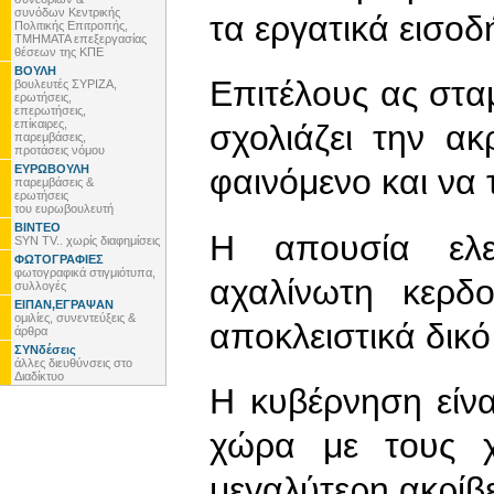
συνόδων Κεντρικής
τα εργατικά εισο
Πολιτικής Επιτροπής,
ΤΜΗΜΑΤΑ επεξεργασίας
θέσεων της ΚΠΕ
ΒΟΥΛΗ
Επιτέλους ας στα
βουλευτές ΣΥΡΙΖΑ,
ερωτήσεις,
επερωτήσεις,
επίκαιρες,
σχολιάζει την ακ
παρεμβάσεις,
προτάσεις νόμου
ΕΥΡΩΒΟΥΛΗ
φαινόμενο και να 
παρεμβάσεις &
ερωτήσεις
του ευρωβουλευτή
ΒΙΝΤΕΟ
Η απουσία ελε
SYN TV.. χωρίς διαφημίσεις
ΦΩΤΟΓΡΑΦΙΕΣ
φωτογραφικά στιγμιότυπα,
αχαλίνωτη κερδ
συλλογές
ΕΙΠΑΝ,ΕΓΡΑΨΑΝ
ομιλίες, συνεντεύξεις &
αποκλειστικά δικό
άρθρα
ΣΥΝδέσεις
άλλες διευθύνσεις στο
Διαδίκτυο
Η κυβέρνηση είνα
χώρα με τους χ
μεγαλύτερη ακρί