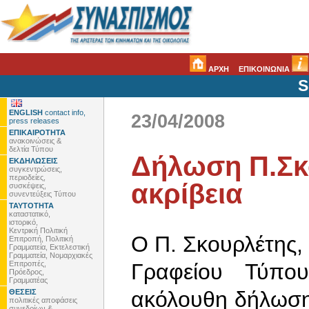
ΑΡΧΗ
ΕΠΙΚΟΙΝΩΝΙΑ
S
ENGLISH
contact info,
23/04/2008
press releases
ΕΠΙΚΑΙΡΟΤΗΤΑ
ανακοινώσεις &
δελτία Τύπου
Δήλωση Π.Σκο
ΕΚΔΗΛΩΣΕΙΣ
συγκεντρώσεις,
περιοδείες,
ακρίβεια
συσκέψεις,
συνεντεύξεις Τύπου
ΤΑΥΤΟΤΗΤΑ
καταστατικό,
ιστορικό,
Κεντρική Πολιτική
Ο Π. Σκουρλέτης,
Επιτροπή, Πολιτική
Γραμματεία, Εκτελεστική
Γραμματεία, Νομαρχιακές
Επιτροπές,
Γραφείου Τύπο
Πρόεδρος,
Γραμματέας
ακόλουθη δήλωση
ΘΕΣΕΙΣ
πολιτικές αποφάσεις
συνεδρίων &