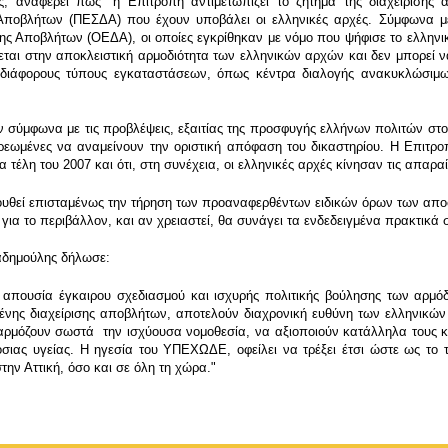
 αναφέρει πώς "η Επιτροπή αντιμετωπίζει το ζήτημα της διαχείρισης α
 Αποβλήτων (ΠΕΣΔΑ) που έχουν υποβάλει οι ελληνικές αρχές. Σύμφωνα με τ
Αποβλήτων (ΟΕΔΑ), οι οποίες εγκρίθηκαν με νόμο που ψήφισε το ελληνικό 
ται στην αποκλειστική αρμοδιότητα των ελληνικών αρχών και δεν μπορεί 
διάφορους τύπους εγκαταστάσεων, όπως κέντρα διαλογής ανακυκλώσιμων
 σύμφωνα με τις προβλέψεις, εξαιτίας της προσφυγής ελλήνων πολιτών στο 
χρεωμένες να αναμείνουν την οριστική απόφαση του δικαστηρίου. Η Επιτρ
στα τέλη του 2007 και ότι, στη συνέχεια, οι ελληνικές αρχές κίνησαν τις απαρ
ολουθεί επισταμένως την τήρηση των προαναφερθέντων ειδικών όρων των απ
ια το περιβάλλον, και αν χρειαστεί, θα συνάγει τα ενδεδειγμένα πρακτικά
αδημούλης δήλωσε:
 απουσία έγκαιρου σχεδιασμού και ισχυρής πολιτικής βούλησης των αρμό
μένης διαχείρισης αποβλήτων, αποτελούν διαχρονική ευθύνη των ελληνικών 
μόζουν σωστά την ισχύουσα νομοθεσία, να αξιοποιούν κατάλληλα τους κοι
σιας υγείας. Η ηγεσία του ΥΠΕΧΩΔΕ, οφείλει να τρέξει έτσι ώστε ως το τέ
την Αττική, όσο και σε όλη τη χώρα."