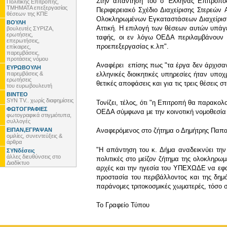
Στην απάντησή του ο Έλληνας Επίτροπος,
Πολιτικής Επιτροπής,
ΤΜΗΜΑΤΑ επεξεργασίας
Περιφερειακό Σχέδιο Διαχείρισης Στερεών
θέσεων της ΚΠΕ
Ολοκληρωμένων Εγκαταστάσεων Διαχείρισης 
ΒΟΥΛΗ
Αττική. Η επιλογή των θέσεων αυτών υπάγε
βουλευτές ΣΥΡΙΖΑ,
ερωτήσεις,
ταφής, οι εν λόγω ΟΕΔΑ περιλαμβάνουν 
επερωτήσεις,
προεπεξεργασίας κ.λπ".
επίκαιρες,
παρεμβάσεις,
προτάσεις νόμου
Αναφέρει επίσης πως "τα έργα δεν άρχισαν
ΕΥΡΩΒΟΥΛΗ
παρεμβάσεις &
ελληνικές διοικητικές υπηρεσίες ήταν υπο
ερωτήσεις
θετικές αποφάσεις και για τις τρεις θέσεις 
του ευρωβουλευτή
ΒΙΝΤΕΟ
SYN TV.. χωρίς διαφημίσεις
Τονίζει, τέλος, ότι "η Επιτροπή θα παρακ
ΦΩΤΟΓΡΑΦΙΕΣ
ΟΕΔΑ σύμφωνα με την κοινοτική νομοθεσία γ
φωτογραφικά στιγμιότυπα,
συλλογές
ΕΙΠΑΝ,ΕΓΡΑΨΑΝ
Αναφερόμενος στο ζήτημα ο Δημήτρης Παπ
ομιλίες, συνεντεύξεις &
άρθρα
"Η απάντηση του κ. Δήμα αναδεικνύει την
ΣΥΝδέσεις
άλλες διευθύνσεις στο
πολιτικές στο μείζον ζήτημα της ολοκληρω
Διαδίκτυο
αρχές και την ηγεσία του ΥΠΕΧΩΔΕ να εφαρ
προστασία του περιβάλλοντος και της δημό
παράνομες τριτοκοσμικές χωματερές, τόσο σ
To Γραφείο Τύπου