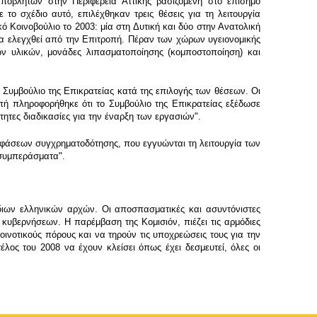
ποβλήτων στην Περιφέρεια Αττικής βασιζόμενη στο επίσημο
ο σχέδιο αυτό, επιλέχθηκαν τρεις θέσεις για τη λειτουργία
Κοινοβούλιο το 2003: μία στη Δυτική και δύο στην Ανατολική
να ελεγχθεί από την Επιτροπή. Πέραν των χώρων υγειονομικής
 υλικών, μονάδες λιπασματοποίησης (κομποστοποίηση) και
Συμβούλιο της Επικρατείας κατά της επιλογής των θέσεων. Οι
οπή πληροφορήθηκε ότι το Συμβούλιο της Επικρατείας εξέδωσε
αίτητες διαδικασίες για την έναρξη των εργασιών".
οφάσεων συγχρηματοδότησης, που εγγυώνται τη λειτουργία των
 συμπεράσματα".
διων ελληνικών αρχών. Οι αποσπασματικές και ασυντόνιστες
κυβερνήσεων. Η παρέμβαση της Κομισιόν, πιέζει τις αρμόδιες
νοτικούς πόρους και να τηρούν τις υποχρεώσεις τους για την
λος του 2008 να έχουν κλείσει όπως έχει δεσμευτεί, όλες οι