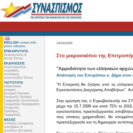
ENGLISH
contact info,
24/04/2008
press releases
ΕΠΙΚΑΙΡΟΤΗΤΑ
ανακοινώσεις &
Στο μικροσκόπιο της Επιτροπής
δελτία Τύπου
ΕΚΔΗΛΩΣΕΙΣ
συγκεντρώσεις,
"Αρμοδιότητα των ελληνικών αρχών
περιοδείες,
συσκέψεις,
Απάντηση του Επιτρόπου κ. Δήμα στον
συνεντεύξεις Τύπου
ΤΑΥΤΟΤΗΤΑ
"Η Επιτροπή θα ζητήσει από τις ελληνικ
καταστατικό,
Εγκαταστάσεις Διαχείρισης Αποβλήτων". Αυ
ιστορικό,
Κεντρική Πολιτική
Επιτροπή, Πολιτική
Γραμματεία, Εκτελεστική
Στην ερώτηση του, ο Ευρωβουλευτής του Σ
Γραμματεία, Νομαρχιακές
μέχρι την 15.7.2009 και κατά 75% το 2016
Επιτροπές,
Πρόεδρος,
εγκαταστάσεις προεπεξεργασίας αποβλήτων
Γραμματέας
τους οποίους χρηματοδοτεί, θα απορρίπτ
ΘΕΣΕΙΣ
προεπεξεργασία και τη δημιουργία αντίστο
πολιτικές αποφάσεις
συνεδρίων &
συνόδων Κεντρικής