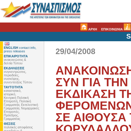
ΑΡΧΗ
ΕΠΙΚΟΙΝΩΝΙΑ
S
ENGLISH
contact info,
29/04/2008
press releases
ΕΠΙΚΑΙΡΟΤΗΤΑ
ανακοινώσεις &
δελτία Τύπου
ΑΝΑΚΟΙΝΩΣΗ
ΕΚΔΗΛΩΣΕΙΣ
συγκεντρώσεις,
περιοδείες,
ΣΥΝ ΓΙΑ ΤΗ
συσκέψεις,
συνεντεύξεις Τύπου
ΤΑΥΤΟΤΗΤΑ
ΕΚΔΙΚΑΣΗ Τ
καταστατικό,
ιστορικό,
Κεντρική Πολιτική
ΦΕΡΟΜΕΝΩΝ
Επιτροπή, Πολιτική
Γραμματεία, Εκτελεστική
Γραμματεία, Νομαρχιακές
Επιτροπές,
ΣΕ ΑΙΘΟΥΣΑ
Πρόεδρος,
Γραμματέας
ΘΕΣΕΙΣ
ΚΟΡΥΔΑΛΛΟ
πολιτικές αποφάσεις
συνεδρίων &