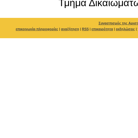
Τμήμα Δικαιωμάτ
Συνασπισμός της Αριστ
επικοινωνία-πληροφορίες
|
αναζήτηση
|
RSS
|
επικαιρότητα
|
εκδηλώσεις
|