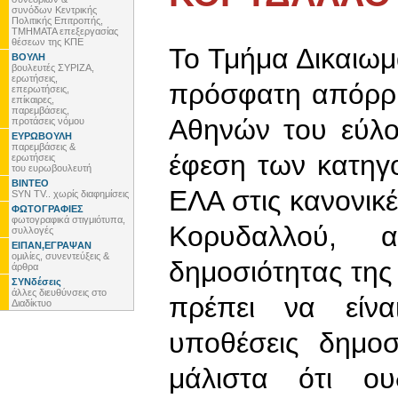
συνόδων Κεντρικής
Πολιτικής Επιτροπής,
ΤΜΗΜΑΤΑ επεξεργασίας
θέσεων της ΚΠΕ
Το Τμήμα Δικαιωμ
ΒΟΥΛΗ
βουλευτές ΣΥΡΙΖΑ,
ερωτήσεις,
πρόσφατη απόρρι
επερωτήσεις,
επίκαιρες,
παρεμβάσεις,
Αθηνών του εύλο
προτάσεις νόμου
ΕΥΡΩΒΟΥΛΗ
παρεμβάσεις &
έφεση των κατηγ
ερωτήσεις
του ευρωβουλευτή
ΒΙΝΤΕΟ
ΕΛΑ στις κανονικέ
SYN TV.. χωρίς διαφημίσεις
ΦΩΤΟΓΡΑΦΙΕΣ
φωτογραφικά στιγμιότυπα,
Κορυδαλλού, α
συλλογές
ΕΙΠΑΝ,ΕΓΡΑΨΑΝ
ομιλίες, συνεντεύξεις &
δημοσιότητας της
άρθρα
ΣΥΝδέσεις
άλλες διευθύνσεις στο
πρέπει να είνα
Διαδίκτυο
υποθέσεις δημοσ
μάλιστα ότι ου