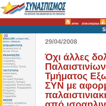
ΑΡΧΗ
ΕΠΙΚΟΙΝΩΝΙΑ
S
ENGLISH
contact info,
29/04/2008
press releases
ΕΠΙΚΑΙΡΟΤΗΤΑ
ανακοινώσεις &
δελτία Τύπου
Όχι άλλες δ
ΕΚΔΗΛΩΣΕΙΣ
συγκεντρώσεις,
περιοδείες,
Παλαιστινίων
συσκέψεις,
συνεντεύξεις Τύπου
ΤΑΥΤΟΤΗΤΑ
Τμήματος Εξω
καταστατικό,
ιστορικό,
Κεντρική Πολιτική
ΣΥΝ με αφορμ
Επιτροπή, Πολιτική
Γραμματεία, Εκτελεστική
Γραμματεία, Νομαρχιακές
Επιτροπές,
παλαιστινιακ
Πρόεδρος,
Γραμματέας
ΘΕΣΕΙΣ
από ισραηλιν
πολιτικές αποφάσεις
συνεδρίων &