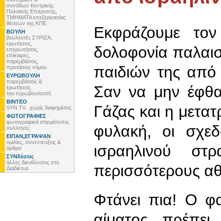
συνόδων Κεντρικής
Πολιτικής Επιτροπής,
ΤΜΗΜΑΤΑ επεξεργασίας
θέσεων της ΚΠΕ
Εκφράζουμε τον
ΒΟΥΛΗ
βουλευτές ΣΥΡΙΖΑ,
ερωτήσεις,
δολοφονία παλαισ
επερωτήσεις,
επίκαιρες,
παρεμβάσεις,
παιδιών της από
προτάσεις νόμου
ΕΥΡΩΒΟΥΛΗ
παρεμβάσεις &
Σαν να μην έφθα
ερωτήσεις
του ευρωβουλευτή
ΒΙΝΤΕΟ
Γάζας και η μετα
SYN TV.. χωρίς διαφημίσεις
ΦΩΤΟΓΡΑΦΙΕΣ
φωτογραφικά στιγμιότυπα,
φυλακή, οι σχεδ
συλλογές
ΕΙΠΑΝ,ΕΓΡΑΨΑΝ
ομιλίες, συνεντεύξεις &
ισραηλινού στ
άρθρα
ΣΥΝδέσεις
άλλες διευθύνσεις στο
περισσότερους αθ
Διαδίκτυο
Φτάνει πια! Ο φ
αίματος πρέπει