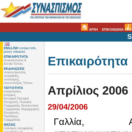
ΑΡΧΗ
ΕΠΙΚΟΙΝΩΝΙΑ
S
ENGLISH
contact info,
press releases
Επικαιρότητα
ΕΠΙΚΑΙΡΟΤΗΤΑ
ανακοινώσεις &
δελτία Τύπου
ΕΚΔΗΛΩΣΕΙΣ
συγκεντρώσεις,
περιοδείες,
συσκέψεις,
συνεντεύξεις Τύπου
Απρίλιος 2006
ΤΑΥΤΟΤΗΤΑ
καταστατικό,
ιστορικό,
Κεντρική Πολιτική
Επιτροπή, Πολιτική
29/04/2006
Γραμματεία, Εκτελεστική
Γραμματεία, Νομαρχιακές
Επιτροπές,
Πρόεδρος,
Γαλλία, Α
Γραμματέας
ΘΕΣΕΙΣ
πολιτικές αποφάσεις
συνεδρίων &