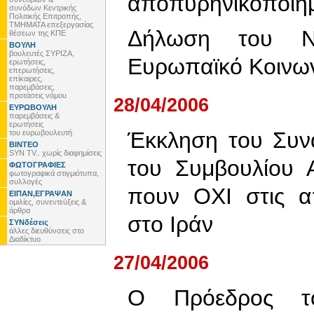
αποπυρηνικοποιημ
συνόδων Κεντρικής
Πολιτικής Επιτροπής,
ΤΜΗΜΑΤΑ επεξεργασίας
Δήλωση του Ν
θέσεων της ΚΠΕ
ΒΟΥΛΗ
βουλευτές ΣΥΡΙΖΑ,
Ευρωπαϊκό Κοινω
ερωτήσεις,
επερωτήσεις,
επίκαιρες,
παρεμβάσεις,
προτάσεις νόμου
28/04/2006
ΕΥΡΩΒΟΥΛΗ
παρεμβάσεις &
ερωτήσεις
Έκκληση του Συν
του ευρωβουλευτή
ΒΙΝΤΕΟ
SYN TV.. χωρίς διαφημίσεις
του Συμβουλίου 
ΦΩΤΟΓΡΑΦΙΕΣ
φωτογραφικά στιγμιότυπα,
συλλογές
πουν ΟΧΙ στις α
ΕΙΠΑΝ,ΕΓΡΑΨΑΝ
ομιλίες, συνεντεύξεις &
άρθρα
στο Ιράν
ΣΥΝδέσεις
άλλες διευθύνσεις στο
Διαδίκτυο
27/04/2006
O Πρόεδρος τ