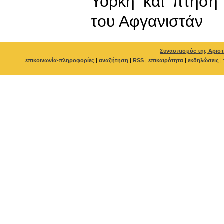
Υόρκη και πτήση
του Αφγανιστάν
Συνασπισμός της Αριστ
επικοινωνία-πληροφορίες
|
αναζήτηση
|
RSS
|
επικαιρότητα
|
εκδηλώσεις
|