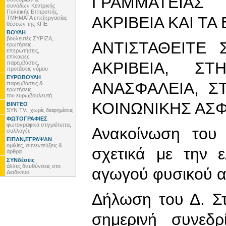
ΓΡΑΜΜΑΤΕΙΑΣ
συνόδων Κεντρικής
Πολιτικής Επιτροπής,
ΑΚΡΙΒΕΙΑ ΚΑΙ ΤΑ
ΤΜΗΜΑΤΑ επεξεργασίας
θέσεων της ΚΠΕ
ΒΟΥΛΗ
βουλευτές ΣΥΡΙΖΑ,
AΝΤΙΣΤΑΘΕΙΤΕ 
ερωτήσεις,
επερωτήσεις,
επίκαιρες,
ΑΚΡΙΒΕΙΑ, ΣΤ
παρεμβάσεις,
προτάσεις νόμου
ΕΥΡΩΒΟΥΛΗ
ΑΝΑΣΦΑΛΕΙΑ, Σ
παρεμβάσεις &
ερωτήσεις
του ευρωβουλευτή
ΚΟΙΝΩΝΙΚΗΣ ΑΣ
ΒΙΝΤΕΟ
SYN TV.. χωρίς διαφημίσεις
ΦΩΤΟΓΡΑΦΙΕΣ
φωτογραφικά στιγμιότυπα,
Ανακοίνωση του
συλλογές
ΕΙΠΑΝ,ΕΓΡΑΨΑΝ
ομιλίες, συνεντεύξεις &
σχετικά με την 
άρθρα
ΣΥΝδέσεις
άλλες διευθύνσεις στο
αγωγού φυσικού α
Διαδίκτυο
Δήλωση του Δ. Στ
σημερινή συνεδρ