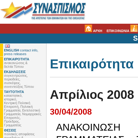
ΑΡΧΗ
ΕΠΙΚΟΙΝΩΝΙΑ
S
ENGLISH
contact info,
press releases
Επικαιρότητα
ΕΠΙΚΑΙΡΟΤΗΤΑ
ανακοινώσεις &
δελτία Τύπου
ΕΚΔΗΛΩΣΕΙΣ
συγκεντρώσεις,
περιοδείες,
συσκέψεις,
συνεντεύξεις Τύπου
Απρίλιος 2008
ΤΑΥΤΟΤΗΤΑ
καταστατικό,
ιστορικό,
Κεντρική Πολιτική
Επιτροπή, Πολιτική
30/04/2008
Γραμματεία, Εκτελεστική
Γραμματεία, Νομαρχιακές
Επιτροπές,
Πρόεδρος,
AΝΑΚΟΙΝΩΣΗ
Γραμματέας
ΘΕΣΕΙΣ
πολιτικές αποφάσεις
συνεδρίων &